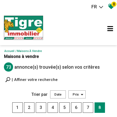
0
FR
Accueil
Maisons À Vendre
Maisons à vendre
73
annonce(s) trouvée(s) selon vos critères
Affiner votre recherche
Trier par
Date
Prix
Vente
1
2
3
4
5
6
7
8
×
Maison