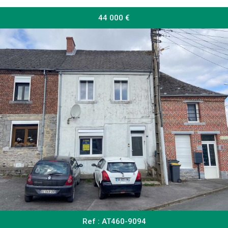
44 000
€
RECHERCHER
+ de critères
5KM
10KM
25KM
Critères supplémentaires
Ref : AT460-9094