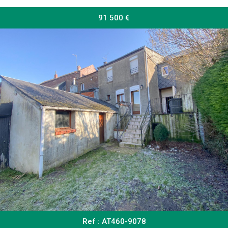
91 500
€
RECHERCHER
+ de critères
5KM
10KM
25KM
Critères supplémentaires
Ref : AT460-9078