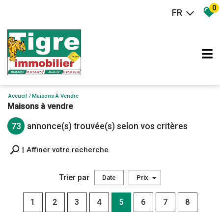
0
FR
Accueil
Maisons À Vendre
Maisons à vendre
73
annonce(s) trouvée(s) selon vos critères
Affiner votre recherche
Trier par
Date
Prix
Vente
1
2
3
4
5
6
7
8
×
Maison