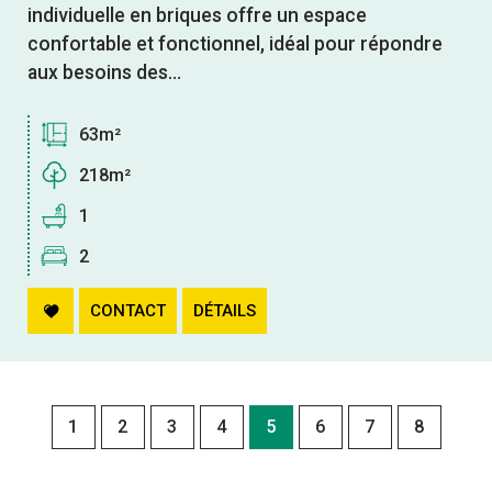
individuelle en briques offre un espace
confortable et fonctionnel, idéal pour répondre
aux besoins des...
63m²
218m²
1
2
CONTACT
DÉTAILS
1
2
3
4
5
6
7
8