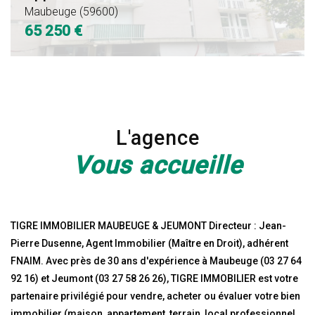
250
000
Maubeuge (59600)
65 250 €
€
€
L'agence
Vous accueille
TIGRE IMMOBILIER MAUBEUGE & JEUMONT Directeur : Jean-
Pierre Dusenne, Agent Immobilier (Maître en Droit), adhérent
FNAIM. Avec près de 30 ans d'expérience à Maubeuge (03 27 64
92 16) et Jeumont (03 27 58 26 26), TIGRE IMMOBILIER est votre
partenaire privilégié pour vendre, acheter ou évaluer votre bien
immobilier (maison, appartement, terrain, local professionnel,