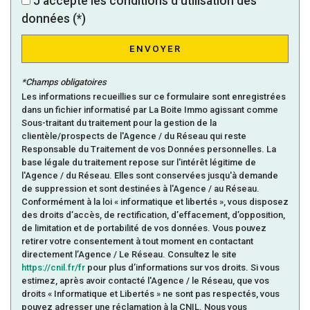
J'accepte les conditions d'utilisation des
Familles sans enfant
63,35 %
données (*)
Familles avec 1 ou 2 enfants
34,16 %
ENVOYER
Maisons
100 %
Appartements
0 %
*Champs obligatoires
Les informations recueillies sur ce formulaire sont enregistrées
Familles avec 3 enfants
1,24 %
dans un fichier informatisé par La Boite Immo agissant comme
Sous-traitant du traitement pour la gestion de la
clientèle/prospects de l'Agence / du Réseau qui reste
Responsable du Traitement de vos Données personnelles. La
base légale du traitement repose sur l'intérêt légitime de
l'Agence / du Réseau. Elles sont conservées jusqu'à demande
de suppression et sont destinées à l'Agence / au Réseau.
Conformément à la loi « informatique et libertés », vous disposez
des droits d’accès, de rectification, d’effacement, d’opposition,
de limitation et de portabilité de vos données. Vous pouvez
retirer votre consentement à tout moment en contactant
directement l’Agence / Le Réseau. Consultez le site
https://cnil.fr/fr
pour plus d’informations sur vos droits. Si vous
estimez, après avoir contacté l'Agence / le Réseau, que vos
droits « Informatique et Libertés » ne sont pas respectés, vous
pouvez adresser une réclamation à la CNIL. Nous vous