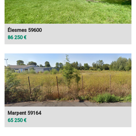
Élesmes 59600
86 250 €
Marpent 59164
65 250 €