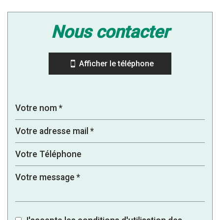
Leaflet
|
©
Jawg
Maps
|
© OpenStreetMap
nous contacter
École primaire
Mairie
Afficher le téléphone
statistiques
Nombre d'habitants
944
Propriétaires (vs. locataires)
89,35 %
Taxe habitation
16,96 %
Taxe foncière
17,17 %
Habitants de moins de 25 ans
25,42 %
Habitants de 25 à 55 ans
38,77 %
Habitants de plus de 55 ans
35,81 %
Nombre d'enfants par famille
0,62