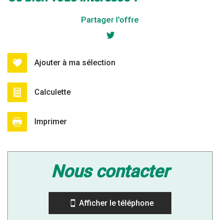
+
Partager l'offre
−
Ajouter à ma sélection
Calculette
Imprimer
Leaflet
|
©
Jawg
Maps
|
© OpenStreetMap
nous contacter
École maternelle
École primaire
Afficher le téléphone
Bureau de poste