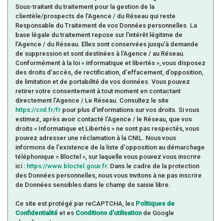
Maisons
90,70 %
Sous-traitant du traitement pour la gestion de la
Appartements
9,30 %
clientèle/prospects de l'Agence / du Réseau qui reste
Responsable du Traitement de vos Données personnelles. La
Familles avec 3 enfants
9,59 %
base légale du traitement repose sur l'intérêt légitime de
l'Agence / du Réseau. Elles sont conservées jusqu'à demande
de suppression et sont destinées à l'Agence / au Réseau.
Conformément à la loi « informatique et libertés », vous disposez
des droits d’accès, de rectification, d’effacement, d’opposition,
de limitation et de portabilité de vos données. Vous pouvez
retirer votre consentement à tout moment en contactant
directement l’Agence / Le Réseau. Consultez le site
https://cnil.fr/fr
pour plus d’informations sur vos droits. Si vous
estimez, après avoir contacté l'Agence / le Réseau, que vos
droits « Informatique et Libertés » ne sont pas respectés, vous
pouvez adresser une réclamation à la CNIL. Nous vous
informons de l’existence de la liste d'opposition au démarchage
téléphonique « Bloctel », sur laquelle vous pouvez vous inscrire
ici :
https://www.bloctel.gouv.fr
. Dans le cadre de la protection
des Données personnelles, nous vous invitons à ne pas inscrire
de Données sensibles dans le champ de saisie libre.
Ce site est protégé par reCAPTCHA, les
Politiques de
Confidentialité
et es
Conditions d'utilisation
de Google