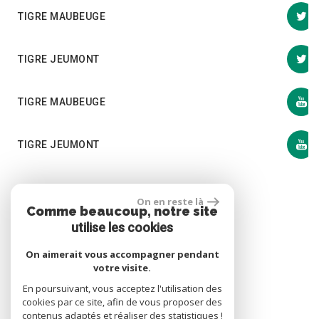
TIGRE MAUBEUGE
TIGRE JEUMONT
TIGRE MAUBEUGE
TIGRE JEUMONT
Se connecter
On en reste là
Comme beaucoup, notre site
utilise les cookies
Espace propriétaire
On aimerait vous accompagner pendant
votre visite.
En poursuivant, vous acceptez l'utilisation des
cookies par ce site, afin de vous proposer des
site réalisé par
contenus adaptés et réaliser des statistiques !