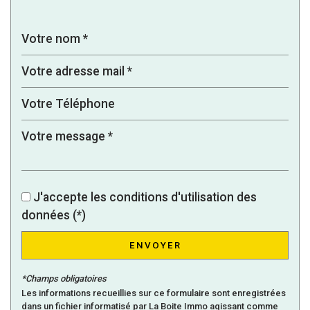
Mairie
statistiques
Nombre d'habitants
2 705
Propriétaires (vs. locataires)
64,57 %
Taxe habitation
16,51 %
Taxe foncière
20,32 %
Habitants de moins de 25 ans
33,30 %
J'accepte les conditions d'utilisation des
Habitants de 25 à 55 ans
40,13 %
données (*)
Habitants de plus de 55 ans
26,57 %
Nombre d'enfants par famille
1,01
ENVOYER
Familles sans enfant
46,63 %
*Champs obligatoires
Familles avec 1 ou 2 enfants
40,41 %
Les informations recueillies sur ce formulaire sont enregistrées
dans un fichier informatisé par La Boite Immo agissant comme