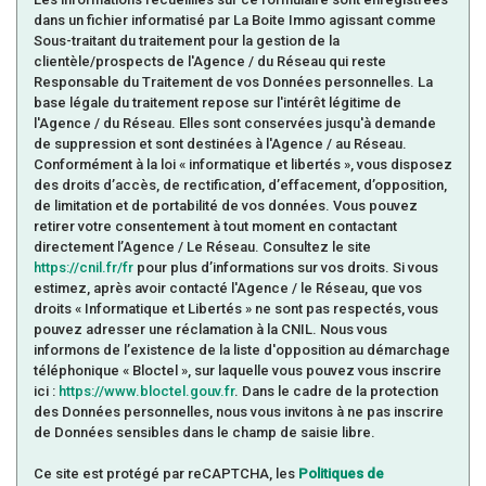
Nombre d'enfants par famille
1,06
dans un fichier informatisé par La Boite Immo agissant comme
Sous-traitant du traitement pour la gestion de la
Familles sans enfant
47,78 %
clientèle/prospects de l'Agence / du Réseau qui reste
Familles avec 1 ou 2 enfants
36,29 %
Responsable du Traitement de vos Données personnelles. La
base légale du traitement repose sur l'intérêt légitime de
Maisons
85,34 %
l'Agence / du Réseau. Elles sont conservées jusqu'à demande
de suppression et sont destinées à l'Agence / au Réseau.
Appartements
14,66 %
Conformément à la loi « informatique et libertés », vous disposez
Familles avec 3 enfants
12,27 %
des droits d’accès, de rectification, d’effacement, d’opposition,
de limitation et de portabilité de vos données. Vous pouvez
retirer votre consentement à tout moment en contactant
directement l’Agence / Le Réseau. Consultez le site
https://cnil.fr/fr
pour plus d’informations sur vos droits. Si vous
estimez, après avoir contacté l'Agence / le Réseau, que vos
droits « Informatique et Libertés » ne sont pas respectés, vous
pouvez adresser une réclamation à la CNIL. Nous vous
informons de l’existence de la liste d'opposition au démarchage
téléphonique « Bloctel », sur laquelle vous pouvez vous inscrire
ici :
https://www.bloctel.gouv.fr
. Dans le cadre de la protection
des Données personnelles, nous vous invitons à ne pas inscrire
de Données sensibles dans le champ de saisie libre.
Ce site est protégé par reCAPTCHA, les
Politiques de