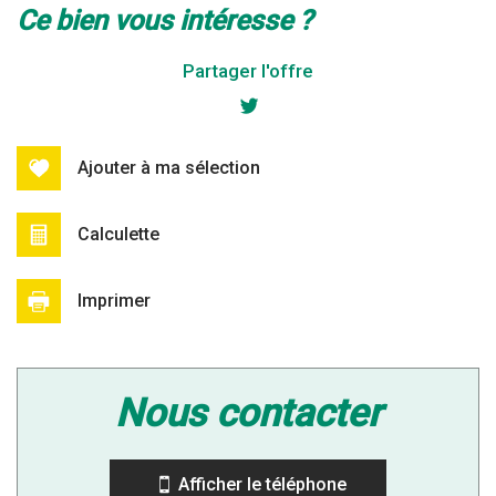
la ville de ferrière-la-grande (59680)
ce bien vous intéresse ?
+
Partager l'offre
−
Ajouter à ma sélection
Calculette
Imprimer
Leaflet
|
©
Jawg
Maps
|
© OpenStreetMap
nous contacter
Collège
École maternelle
Afficher le téléphone