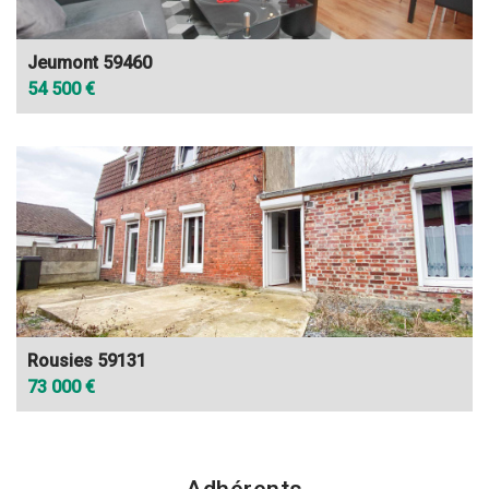
Jeumont 59460
54 500 €
Rousies 59131
73 000 €