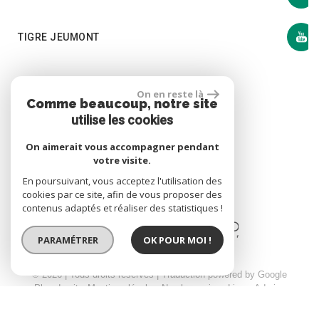
TIGRE JEUMONT
Se connecter
On en reste là
Comme beaucoup, notre site
utilise les cookies
Espace propriétaire
On aimerait vous accompagner pendant
votre visite.
En poursuivant, vous acceptez l'utilisation des
cookies par ce site, afin de vous proposer des
site réalisé par
contenus adaptés et réaliser des statistiques !
PARAMÉTRER
OK POUR MOI !
© 2026 | Tous droits réservés | Traduction powered by Google
Plan du site
Mentions légales
Nos honoraires
Liens
Admin