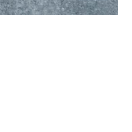
té
nous contacter