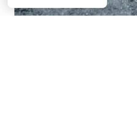
maison semi-individuelle
description de l'offre