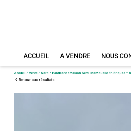
ACCUEIL
A VENDRE
NOUS C
Maison
Evaluer
Accueil
Vente
Nord
Hautmont
Maison Semi-Individuelle En Briques – B
Retour aux résultats
Appartement
Vendre
Terrain
Immeuble