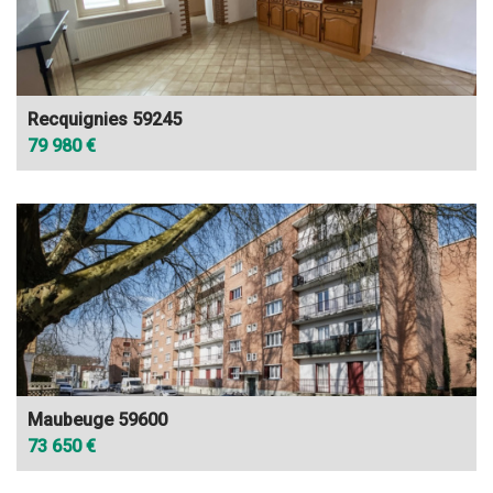
Recquignies 59245
79 980 €
Maubeuge 59600
73 650 €