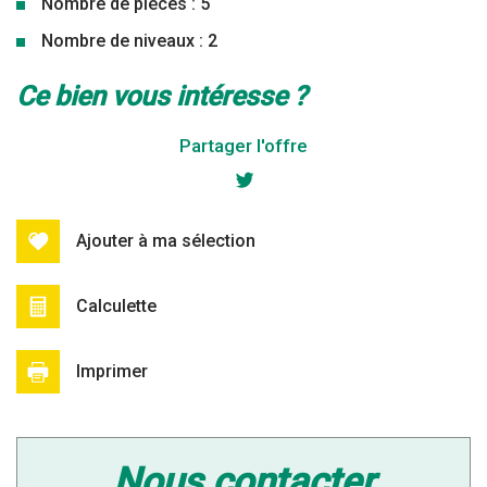
Nombre de pièces : 5
Nombre de niveaux : 2
la ville de marpent (59164)
ce bien vous intéresse ?
+
Partager l'offre
−
Ajouter à ma sélection
Calculette
Imprimer
Leaflet
|
©
Jawg
Maps
|
© OpenStreetMap
nous contacter
École maternelle