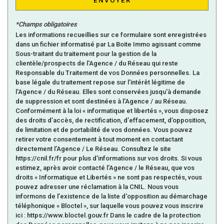
ENVOYER
Familles sans enfant
46,63 %
*Champs obligatoires
Familles avec 1 ou 2 enfants
40,41 %
Les informations recueillies sur ce formulaire sont enregistrées
dans un fichier informatisé par La Boite Immo agissant comme
Maisons
90,70 %
Sous-traitant du traitement pour la gestion de la
Appartements
9,30 %
clientèle/prospects de l'Agence / du Réseau qui reste
Responsable du Traitement de vos Données personnelles. La
Familles avec 3 enfants
9,59 %
base légale du traitement repose sur l'intérêt légitime de
l'Agence / du Réseau. Elles sont conservées jusqu'à demande
de suppression et sont destinées à l'Agence / au Réseau.
Conformément à la loi « informatique et libertés », vous disposez
des droits d’accès, de rectification, d’effacement, d’opposition,
de limitation et de portabilité de vos données. Vous pouvez
retirer votre consentement à tout moment en contactant
directement l’Agence / Le Réseau. Consultez le site
https://cnil.fr/fr pour plus d’informations sur vos droits. Si vous
estimez, après avoir contacté l'Agence / le Réseau, que vos
droits « Informatique et Libertés » ne sont pas respectés, vous
pouvez adresser une réclamation à la CNIL. Nous vous
informons de l’existence de la liste d'opposition au démarchage
téléphonique « Bloctel », sur laquelle vous pouvez vous inscrire
ici : https://www.bloctel.gouv.fr Dans le cadre de la protection