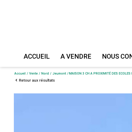
ACCUEIL
A VENDRE
NOUS C
Maison
Evaluer
Accueil
Vente
Nord
Jeumont
MAISON 3 CH A PROXIMITÉ DES ECOLE
Retour aux résultats
Appartement
Vendre
Terrain
Immeuble