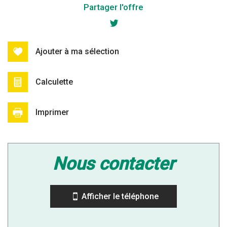
+
Partager l'offre
−
Ajouter à ma sélection
Calculette
Imprimer
Leaflet
|
©
Jawg
Maps
|
© OpenStreetMap
nous contacter
Collège
École maternelle
Afficher le téléphone
École primaire