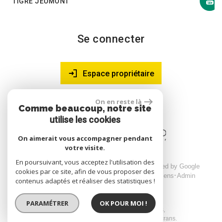
TIGRE JEUMONT
Se connecter
Espace propriétaire
On en reste là
Comme beaucoup, notre site
site réalisé par
utilise les cookies
On aimerait vous accompagner pendant
votre visite.
En poursuivant, vous acceptez l'utilisation des
© 2026 | Tous droits réservés | Traduction powered by Google
cookies par ce site, afin de vous proposer des
Plan du site
Mentions légales
Nos honoraires
Liens
Admin
contenus adaptés et réaliser des statistiques !
PARAMÉTRER
OK POUR MOI !
Site internet compatible multi-supports,
un seul site adaptable à tous les types d'écrans.