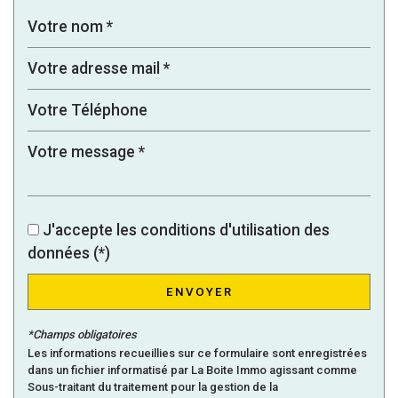
statistiques
Nombre d'habitants
9 789
Propriétaires (vs. locataires)
48,90 %
Taxe habitation
27,68 %
Taxe foncière
35,27 %
Habitants de moins de 25 ans
33,56 %
Habitants de 25 à 55 ans
37,57 %
Habitants de plus de 55 ans
28,86 %
J'accepte les conditions d'utilisation des
données (*)
Nombre d'enfants par famille
1,10
Familles sans enfant
43,25 %
ENVOYER
Familles avec 1 ou 2 enfants
43,05 %
*Champs obligatoires
Maisons
71,94 %
Les informations recueillies sur ce formulaire sont enregistrées
Appartements
28,06 %
dans un fichier informatisé par La Boite Immo agissant comme
Sous-traitant du traitement pour la gestion de la
Familles avec 3 enfants
8,95 %