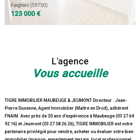
250
250
Feignies (59750)
123 000 €
€
€
L'agence
Vous accueille
TIGRE IMMOBILIER MAUBEUGE & JEUMONT Directeur : Jean-
Pierre Dusenne, Agent Immobilier (Maître en Droit), adhérent
FNAIM. Avec près de 30 ans d'expérience à Maubeuge (03 27 64
92 16) et Jeumont (03 27 58 26 26), TIGRE IMMOBILIER est votre
partenaire privilégié pour vendre, acheter ou évaluer votre bien
immobilier (maison, appartement, terrain, local professionnel,