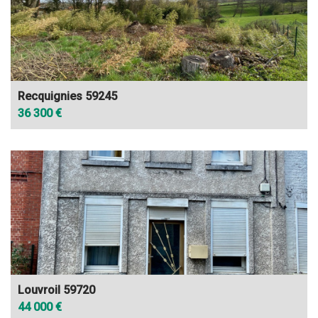
Recquignies 59245
36 300 €
Louvroil 59720
44 000 €