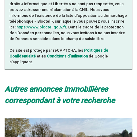
Familles avec 1 ou 2 enfants
8,41 %
droits « Informatique et Libertés » ne sont pas respectés, vous
Maisons
56,91 %
pouvez adresser une réclamation à la CNIL. Nous vous
informons de l’existence de la liste d'opposition au démarchage
Appartements
43,09 %
téléphonique « Bloctel », sur laquelle vous pouvez vous inscrire
ici :
https://www.bloctel.gouv.fr
. Dans le cadre de la protection
Familles avec 3 enfants
10,05 %
des Données personnelles, nous vous invitons à ne pas inscrire
de Données sensibles dans le champ de saisie libre.
Ce site est protégé par reCAPTCHA, les
Politiques de
Confidentialité
et es
Conditions d'utilisation
de Google
s'appliquent.
autres annonces immobilières
correspondant à votre recherche