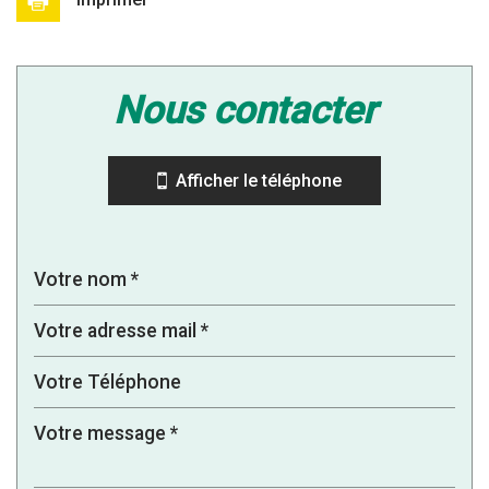
Leaflet
|
©
Jawg
Maps
|
© OpenStreetMap
nous contacter
Bar
Cinéma
Afficher le téléphone
Collège
École maternelle
École primaire
Enseignement supérieur
Lycée
Bibliothèque
Gare ferroviaire