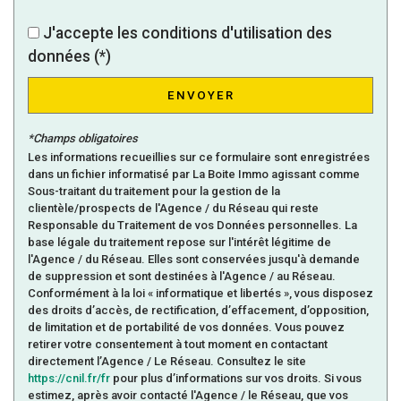
Bureau de poste
J'accepte les conditions d'utilisation des
Mairie
données (*)
statistiques
ENVOYER
*Champs obligatoires
Nombre d'habitants
30 994
Les informations recueillies sur ce formulaire sont enregistrées
Propriétaires (vs. locataires)
43,16 %
dans un fichier informatisé par La Boite Immo agissant comme
Sous-traitant du traitement pour la gestion de la
Taxe habitation
30,07 %
clientèle/prospects de l'Agence / du Réseau qui reste
Responsable du Traitement de vos Données personnelles. La
Taxe foncière
28,40 %
base légale du traitement repose sur l'intérêt légitime de
Habitants de moins de 25 ans
34,50 %
l'Agence / du Réseau. Elles sont conservées jusqu'à demande
de suppression et sont destinées à l'Agence / au Réseau.
Habitants de 25 à 55 ans
36,97 %
Conformément à la loi « informatique et libertés », vous disposez
des droits d’accès, de rectification, d’effacement, d’opposition,
Habitants de plus de 55 ans
28,53 %
de limitation et de portabilité de vos données. Vous pouvez
Nombre d'enfants par famille
1,16
retirer votre consentement à tout moment en contactant
directement l’Agence / Le Réseau. Consultez le site
Familles sans enfant
43,36 %
https://cnil.fr/fr
pour plus d’informations sur vos droits. Si vous
estimez, après avoir contacté l'Agence / le Réseau, que vos