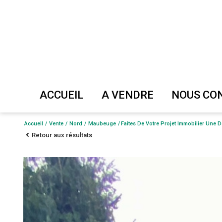
ACCUEIL
A VENDRE
NOUS C
Maison
Evaluer
Accueil
Vente
Nord
Maubeuge
Faites De Votre Projet Immobilier Une 
Retour aux résultats
Appartement
Vendre
Terrain
Immeuble