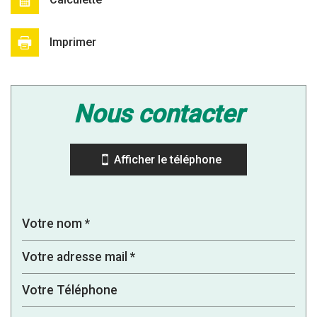
Imprimer
Leaflet
|
©
Jawg
Maps
|
© OpenStreetMap
nous contacter
Bar
Collège
Afficher le téléphone
École maternelle
École primaire
Lycée
Bureau de poste
Mairie