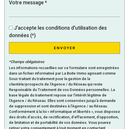
statistiques
Nombre d'habitants
30 994
Propriétaires (vs. locataires)
43,16 %
J'accepte les conditions d'utilisation des
données (*)
Taxe habitation
30,07 %
Taxe foncière
28,40 %
ENVOYER
Habitants de moins de 25 ans
34,50 %
*Champs obligatoires
Habitants de 25 à 55 ans
36,97 %
Les informations recueillies sur ce formulaire sont enregistrées
Habitants de plus de 55 ans
28,53 %
dans un fichier informatisé par La Boite Immo agissant comme
Sous-traitant du traitement pour la gestion de la
Nombre d'enfants par famille
1,16
clientèle/prospects de l'Agence / du Réseau qui reste
Responsable du Traitement de vos Données personnelles. La
Familles sans enfant
43,36 %
base légale du traitement repose sur l'intérêt légitime de
Familles avec 1 ou 2 enfants
8,41 %
l'Agence / du Réseau. Elles sont conservées jusqu'à demande
de suppression et sont destinées à l'Agence / au Réseau.
Maisons
56,91 %
Conformément à la loi « informatique et libertés », vous disposez
des droits d’accès, de rectification, d’effacement, d’opposition,
Appartements
43,09 %
de limitation et de portabilité de vos données. Vous pouvez
Familles avec 3 enfants
10,05 %
retirer votre consentement à tout moment en contactant